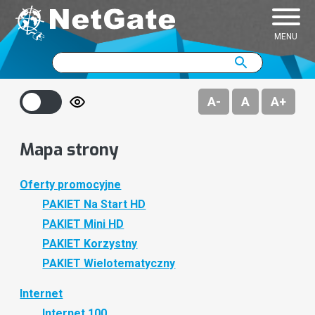
MENU
Pakiety podstawowe
JAMBOX go!
Wyszukiwarka
szukaj
szukaj
Pakiety tematyczne
JAMBOX Panel
A-
A
A+
Pakiety premium
Program TV
Mapa strony
Dekodery
Dokumenty do pobrania
Oferty promocyjne
Najczęściej zadawane pytania
PAKIET Na Start HD
PAKIET Mini HD
PAKIET Korzystny
PAKIET Wielotematyczny
Internet
Internet 100