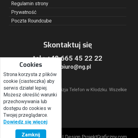
Regulamin strony
Prywatność
Poczta Roundcube
Skontaktuj się
tel.:
+48 665 45 22 22
Cookies
email:
biuro@ng.pl
Strona korzysta z plików
cookie (ciasteczka) aby
serwis działał lepiej.
© NetGate. Internet Telewizja Telefon w Kłodzku. Wszelkie
Możesz określić warunki
prawa zastrzeżone. 2026
przechowywania lub
dostępu do cookies w
Twojej przeglądarce.
drukuj
Dowiedz się więcej
Zamknij
Powered by Quick.Cms
|
Design ProjektGraficzny.com